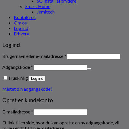
SG Install afbrydere
Smart Home
Jumitech
Kontakt os
Om os
Log ind
Erhverv
Log ind
Påkrævet
Brugernavn eller e-mailadresse
*
Påkrævet
Adgangskode
*
Husk mig
Log ind
Mistet din adgangskode?
Opret en kundekonto
Påkrævet
E-mailadresse
*
Et link til en side, hvor du kan oprette en ny adgangskode, vil
blive sendt til din e-mailadresse.