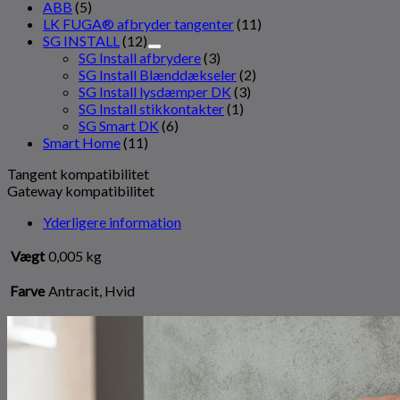
ABB
(5)
LK FUGA® afbryder tangenter
(11)
SG INSTALL
(12)
SG Install afbrydere
(3)
SG Install Blænddækseler
(2)
SG Install lysdæmper DK
(3)
SG Install stikkontakter
(1)
SG Smart DK
(6)
Smart Home
(11)
Tangent kompatibilitet
Gateway kompatibilitet
Yderligere information
Vægt
0,005 kg
Farve
Antracit, Hvid