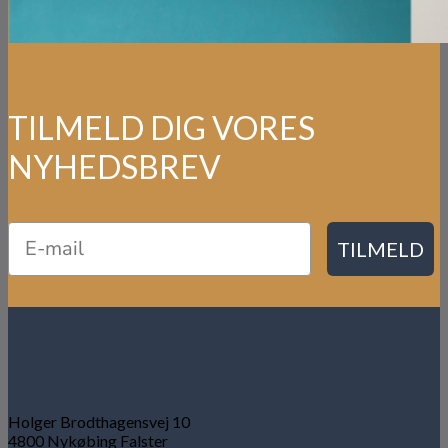
TILMELD DIG VORES
NYHEDSBREV
TILMELD
Holger Brodthagensvej 10
4800 Nykøbing Falster