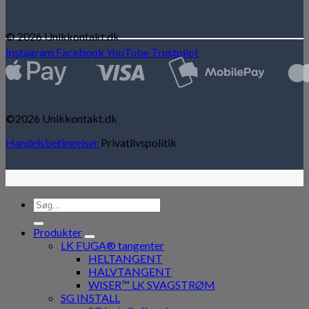
© 2026 Unikkontakt.dk
Instagram
Facebook
YouTube
Trustpilot
©2026 Unikkontakt.dk
Handelsbetingelser
Privatlivspolitik
Søg
efter:
Produkter
LK FUGA® tangenter
HELTANGENT
HALVTANGENT
WISER™ LK SVAGSTRØM
SG INSTALL