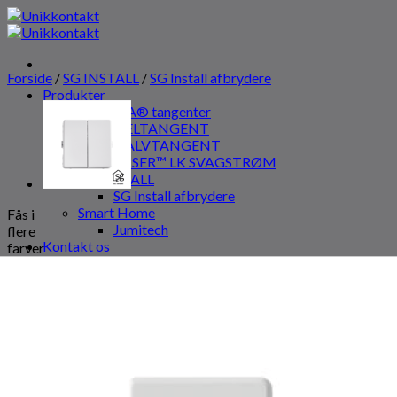
Fortsæt
til
indhold
Forside
/
SG INSTALL
/
SG Install afbrydere
Produkter
LK FUGA® tangenter
HELTANGENT
HALVTANGENT
WISER™ LK SVAGSTRØM
SG INSTALL
SG Install afbrydere
Smart Home
Fås i
Jumitech
flere
Kontakt os
farver
Om os
Erhverv
Søg
efter:
Log ind
Kurv
0