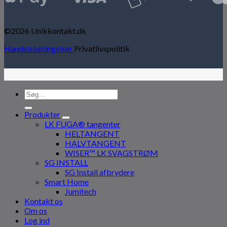
©2026 Unikkontakt.dk
Handelsbetingelser
Privatlivspolitik
Søg
efter:
Produkter
LK FUGA® tangenter
HELTANGENT
HALVTANGENT
WISER™ LK SVAGSTRØM
SG INSTALL
SG Install afbrydere
Smart Home
Jumitech
Kontakt os
Om os
Log ind