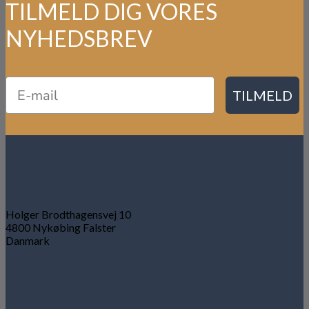
TILMELD DIG VORES
NYHEDSBREV
TILMELD
Holger Brodthagensvej 10
4800 Nykøbing Falster
Danmark