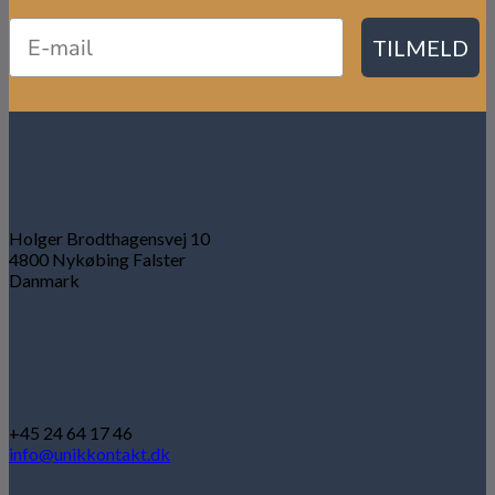
TILMELD
Holger Brodthagensvej 10
4800 Nykøbing Falster
Danmark
+45 24 64 17 46
info@unikkontakt.dk