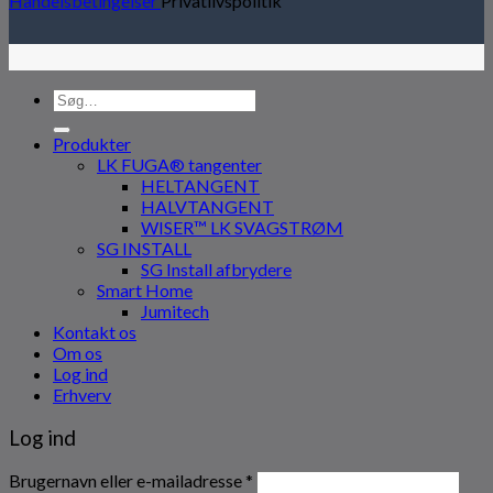
Handelsbetingelser
Privatlivspolitik
Søg
efter:
Produkter
LK FUGA® tangenter
HELTANGENT
HALVTANGENT
WISER™ LK SVAGSTRØM
SG INSTALL
SG Install afbrydere
Smart Home
Jumitech
Kontakt os
Om os
Log ind
Erhverv
Log ind
Påkrævet
Brugernavn eller e-mailadresse
*