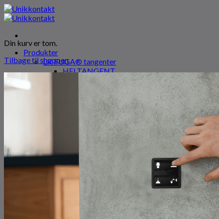
Fortsæt
til
indhold
Din kurv er tom.
Produkter
Tilbage til shoppen
LK FUGA® tangenter
HELTANGENT
HALVTANGENT
WISER™ LK SVAGSTRØM
SG INSTALL
SG Install afbrydere
Smart Home
Jumitech
Kontakt os
Om os
Erhverv
Søg
efter:
Log ind
Kurv
0
0