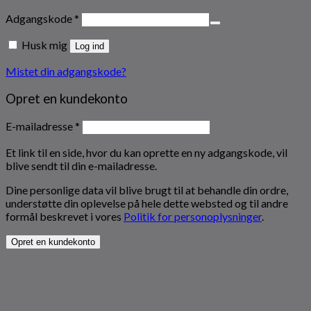
Påkrævet
Adgangskode
*
Husk mig
Log ind
Mistet din adgangskode?
Opret en kundekonto
Påkrævet
E-mailadresse
*
Et link til en side, hvor du kan oprette en ny adgangskode, vil
blive sendt til din e-mailadresse.
Dine personlige data vil blive brugt til at behandle din ordre,
understøtte din oplevelse på hele dette websted og til andre
formål beskrevet i vores
Politik for personoplysninger
.
Opret en kundekonto