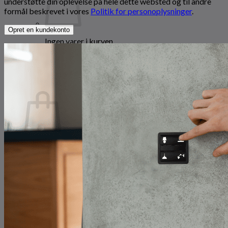
understøtte din oplevelse på hele dette websted og til andre
formål beskrevet i vores
Politik for personoplysninger
.
Opret en kundekonto
Ingen varer i kurven.
Tilbage til shoppen
0
Kurv
Ingen varer i kurven.
Tilbage til shoppen