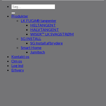
Søg
efter:
Produkter
LK FUGA® tangenter
HELTANGENT
HALVTANGENT
WISER™ LK SVAGSTRØM
SG INSTALL
SG Install afbrydere
Smart Home
Jumitech
Kontakt os
Om os
Log ind
Erhverv