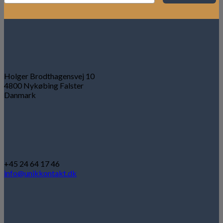
Holger Brodthagensvej 10
4800 Nykøbing Falster
Danmark
+45 24 64 17 46
info@unikkontakt.dk