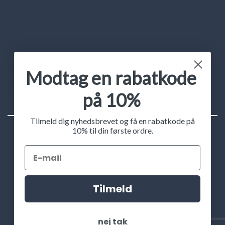
Instagram
Facebook
Modtag en rabatkode
YouTube
Trustpilot
på 10%
Tilmeld dig nyhedsbrevet og få en rabatkode på
10% til din første ordre.
©2026 Unikkontakt.dk
Tilmeld
HANDELSBETINGELSER
PRIVATLIVSPOLITIK
nej tak