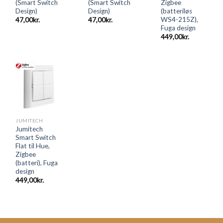
(Smart Switch
(Smart Switch
Zigbee
Design)
Design)
(batteriløs
WS4-215Z),
47,00
kr.
47,00
kr.
Fuga design
449,00
kr.
JUMITECH
Jumitech
Smart Switch
Flat til Hue,
Zigbee
(batteri), Fuga
design
449,00
kr.