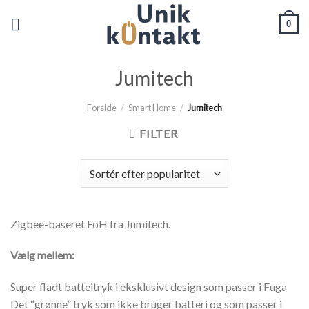
Fortsæt
0
til
indhold
Jumitech
Forside
/
Smart Home
/
Jumitech
FILTER
Zigbee-baseret FoH fra Jumitech.
Vælg mellem:
Super fladt batteitryk i eksklusivt design som passer i Fuga
Det “grønne” tryk som ikke bruger batteri og som passer i