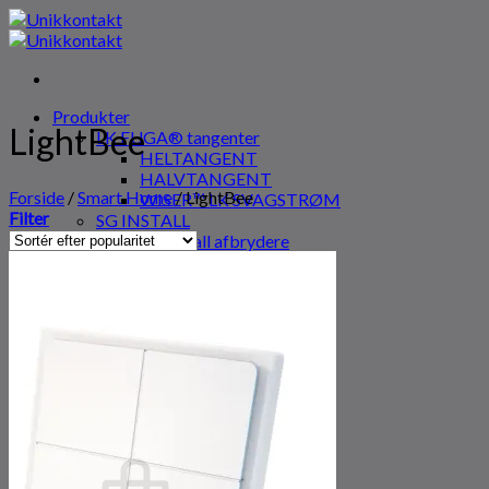
Fortsæt
til
indhold
Produkter
LightBee
LK FUGA® tangenter
HELTANGENT
HALVTANGENT
Forside
/
Smart Home
/
LightBee
WISER™ LK SVAGSTRØM
Filter
SG INSTALL
SG Install afbrydere
Smart Home
Jumitech
Kontakt os
Om os
Erhverv
Søg
efter:
Log ind
Kurv
0