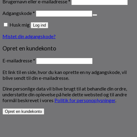
Påkrævet
Brugernavn eller e-mailadresse
*
Påkrævet
Adgangskode
*
Husk mig
Log ind
Mistet din adgangskode?
Opret en kundekonto
Påkrævet
E-mailadresse
*
Et link til en side, hvor du kan oprette en ny adgangskode, vil
blive sendt til din e-mailadresse.
Dine personlige data vil blive brugt til at behandle din ordre,
understøtte din oplevelse på hele dette websted og til andre
formål beskrevet i vores
Politik for personoplysninger
.
Opret en kundekonto