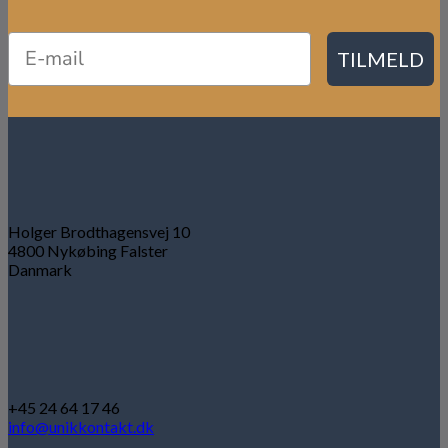
TILMELD
Holger Brodthagensvej 10
4800 Nykøbing Falster
Danmark
+45 24 64 17 46
info@unikkontakt.dk