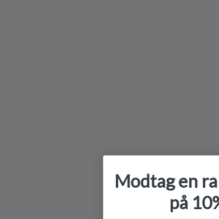
Modtag en r
på 10