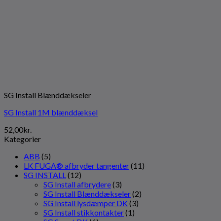
SG Install Blænddækseler
SG Install 1M blænddæksel
52,00
kr.
Kategorier
ABB
(5)
LK FUGA® afbryder tangenter
(11)
SG INSTALL
(12)
SG Install afbrydere
(3)
SG Install Blænddækseler
(2)
SG Install lysdæmper DK
(3)
SG Install stikkontakter
(1)