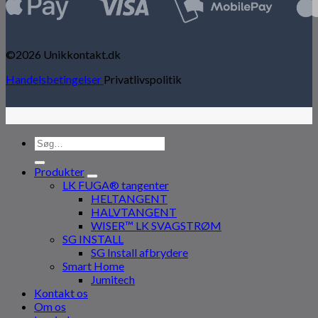
©2026 Unikkontakt.dk
Handelsbetingelser
Privatlivspolitik
Søg
efter:
Produkter
LK FUGA® tangenter
HELTANGENT
HALVTANGENT
WISER™ LK SVAGSTRØM
SG INSTALL
SG Install afbrydere
Smart Home
Jumitech
Kontakt os
Om os