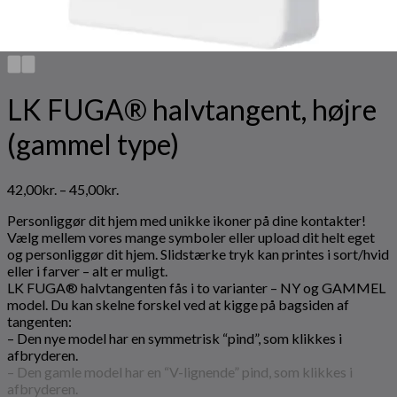
LK FUGA® halvtangent, højre
(gammel type)
Prisinterval:
42,00
kr.
–
45,00
kr.
42,00kr.
Personliggør dit hjem med unikke ikoner på dine kontakter!
til
Vælg mellem vores mange symboler eller upload dit helt eget
45,00kr.
og personliggør dit hjem. Slidstærke tryk kan printes i sort/hvid
eller i farver – alt er muligt.
LK FUGA® halvtangenten fås i to varianter – NY og GAMMEL
model. Du kan skelne forskel ved at kigge på bagsiden af
tangenten:
– Den nye model har en symmetrisk “pind”, som klikkes i
afbryderen.
– Den gamle model har en “V-lignende” pind, som klikkes i
afbryderen.