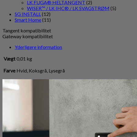
LK FUGA® HELTANGENT
(2)
WISER™ / LK IHC® / LK SVAGSTRØM
(5)
SG INSTALL
(12)
Smart Home
(11)
Tangent kompatibilitet
Gateway kompatibilitet
Yderligere information
Vægt
0,01 kg
Farve
Hvid, Koksgrå, Lysegrå