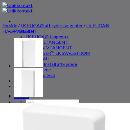
Fortsæt
til
indhold
Forside
/
LK FUGA® afbryder tangenter
/
LK FUGA®
HALVTANGENT
Produkter
LK FUGA® tangenter
HELTANGENT
HALVTANGENT
WISER™ LK SVAGSTRØM
SG INSTALL
SG Install afbrydere
Smart Home
Jumitech
Kontakt os
Om os
Erhverv
Søg
efter:
Log ind
Kurv
0