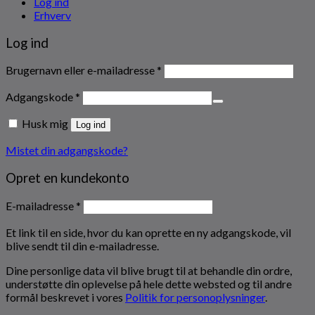
Log ind
Erhverv
Log ind
Påkrævet
Brugernavn eller e-mailadresse
*
Påkrævet
Adgangskode
*
Husk mig
Log ind
Mistet din adgangskode?
Opret en kundekonto
Påkrævet
E-mailadresse
*
Et link til en side, hvor du kan oprette en ny adgangskode, vil
blive sendt til din e-mailadresse.
Dine personlige data vil blive brugt til at behandle din ordre,
understøtte din oplevelse på hele dette websted og til andre
formål beskrevet i vores
Politik for personoplysninger
.