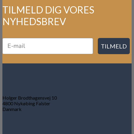
TILMELD DIG VORES
NYHEDSBREV
TILMELD
Holger Brodthagensvej 10
4800 Nykøbing Falster
Danmark