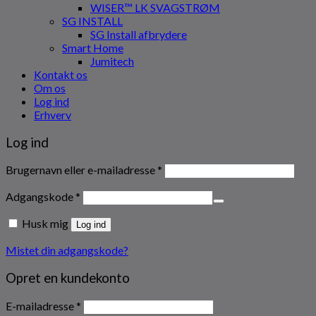
WISER™ LK SVAGSTRØM
SG INSTALL
SG Install afbrydere
Smart Home
Jumitech
Kontakt os
Om os
Log ind
Erhverv
Log ind
Påkrævet
Brugernavn eller e-mailadresse
*
Påkrævet
Adgangskode
*
Husk mig
Log ind
Mistet din adgangskode?
Opret en kundekonto
Påkrævet
E-mailadresse
*