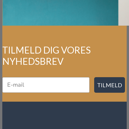
TILMELD DIG VORES
NYHEDSBREV
TILMELD