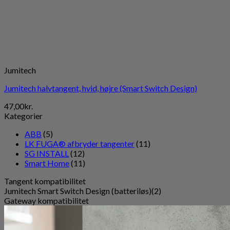
Jumitech
Jumitech halvtangent, hvid, højre (Smart Switch Design)
47,00
kr.
Kategorier
ABB
(5)
LK FUGA® afbryder tangenter
(11)
SG INSTALL
(12)
Smart Home
(11)
Tangent kompatibilitet
Jumitech Smart Switch Design (batteriløs)
(2)
Gateway kompatibilitet