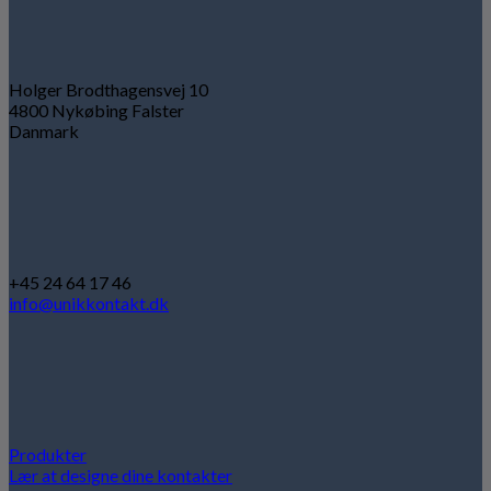
Holger Brodthagensvej 10
4800 Nykøbing Falster
Danmark
+45 24 64 17 46
info@unikkontakt.dk
Produkter
Lær at designe dine kontakter