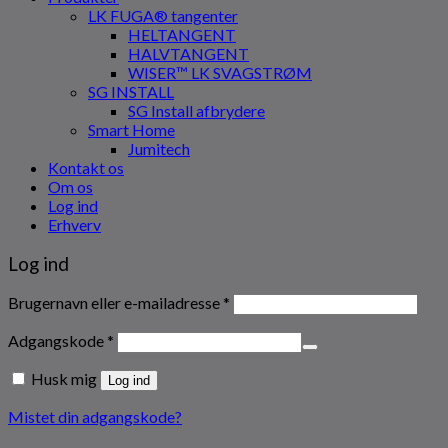
LK FUGA® tangenter
HELTANGENT
HALVTANGENT
WISER™ LK SVAGSTRØM
SG INSTALL
SG Install afbrydere
Smart Home
Jumitech
Kontakt os
Om os
Log ind
Erhverv
Log ind
Påkrævet
Brugernavn eller e-mailadresse
*
Påkrævet
Adgangskode
*
Husk mig
Log ind
Mistet din adgangskode?