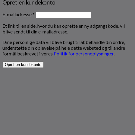
Opret en kundekonto
Påkrævet
E-mailadresse
*
Et link til en side, hvor du kan oprette en ny adgangskode, vil
blive sendt til din e-mailadresse.
Dine personlige data vil blive brugt til at behandle din ordre,
understøtte din oplevelse på hele dette websted og til andre
formål beskrevet i vores
Politik for personoplysninger
.
Opret en kundekonto